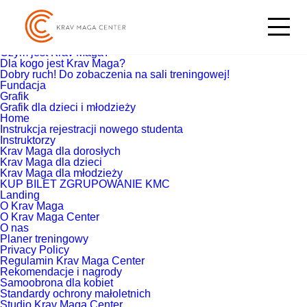
Szukaj:
Strony
Blog
Co zyskasz trenując Krav Maga?
Czym jest Krav Maga?
Dla kogo jest Krav Maga?
Dobry ruch! Do zobaczenia na sali treningowej!
Fundacja
Grafik
Grafik dla dzieci i młodzieży
Home
Instrukcja rejestracji nowego studenta
Instruktorzy
Krav Maga dla dorosłych
Krav Maga dla dzieci
Krav Maga dla młodzieży
KUP BILET ZGRUPOWANIE KMC
Landing
O Krav Maga
O Krav Maga Center
O nas
Planer treningowy
Privacy Policy
Regulamin Krav Maga Center
Rekomendacje i nagrody
Samoobrona dla kobiet
Standardy ochrony małoletnich
Studio Krav Maga Center