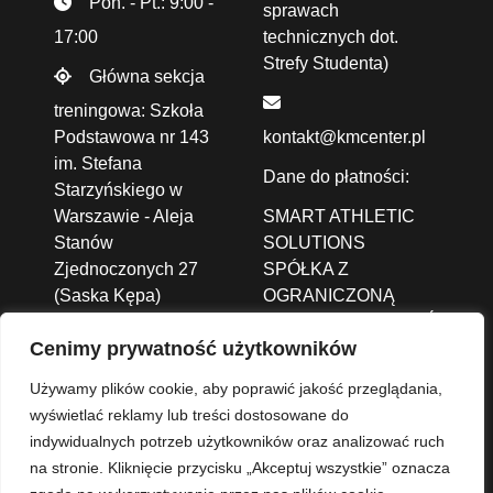
Pon. - Pt.: 9:00 -
sprawach
17:00
technicznych dot.
Strefy Studenta)
Główna sekcja
treningowa: Szkoła
Podstawowa nr 143
kontakt@kmcenter.pl
im. Stefana
Dane do płatności:
Starzyńskiego w
Warszawie - Aleja
SMART ATHLETIC
Stanów
SOLUTIONS
Zjednoczonych 27
SPÓŁKA Z
(Saska Kępa)
OGRANICZONĄ
ODPOWIEDZIALNOŚCIĄ
Cenimy prywatność użytkowników
ALEJA JANA PAWŁA
II 43A /37B,
01-001
Używamy plików cookie, aby poprawić jakość przeglądania,
Warszawa
wyświetlać reklamy lub treści dostosowane do
indywidualnych potrzeb użytkowników oraz analizować ruch
Nr konta: 93 1140
na stronie. Kliknięcie przycisku „Akceptuj wszystkie” oznacza
2004 0000 3702 8273