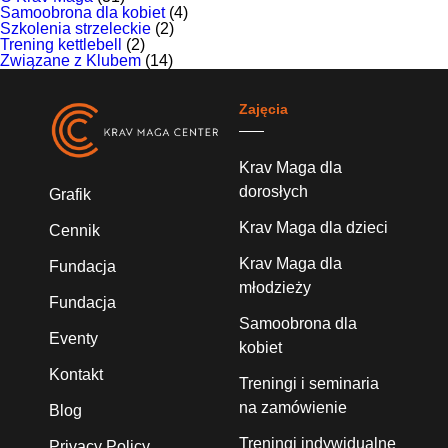
Samoobrona dla kobiet
(4)
Szkolenia strzeleckie
(2)
Trening kettlebell
(2)
Związane z Klubem
(14)
Zajęcia
Krav Maga dla
dorosłych
Grafik
Krav Maga dla dzieci
Cennik
Krav Maga dla
Fundacja
młodzieży
Fundacja
Samoobrona dla
Eventy
kobiet
Kontakt
Treningi i seminaria
na zamówienie
Blog
Treningi indywidualne
Privacy Policy