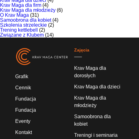
Krav Maga dla dzieci
(4)
Krav Maga dla firm
(4)
Krav Maga dla młodzieży
(6)
O Krav Maga
(31)
Samoobrona dla kobiet
(4)
Szkolenia strzeleckie
(2)
Trening kettlebell
(2)
Związane z Klubem
(14)
Zajęcia
Krav Maga dla
dorosłych
Grafik
Krav Maga dla dzieci
Cennik
Krav Maga dla
Fundacja
młodzieży
Fundacja
Samoobrona dla
Eventy
kobiet
Kontakt
Treningi i seminaria