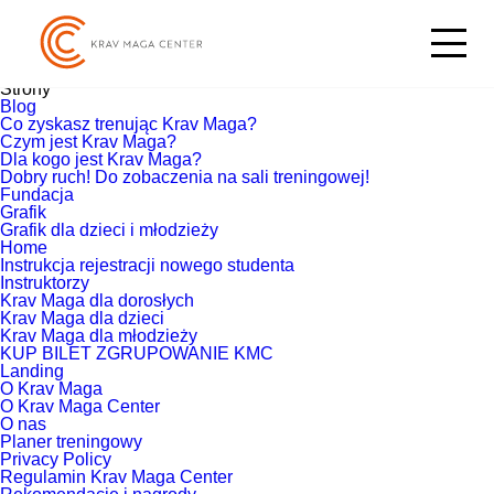
Szukaj:
Aktualnie przeglądasz archiwum witryny
KMCenter
z wrzesień
2019.
Strony
Blog
Co zyskasz trenując Krav Maga?
Czym jest Krav Maga?
Dla kogo jest Krav Maga?
Dobry ruch! Do zobaczenia na sali treningowej!
Fundacja
Grafik
Grafik dla dzieci i młodzieży
Home
Instrukcja rejestracji nowego studenta
Instruktorzy
Krav Maga dla dorosłych
Krav Maga dla dzieci
Krav Maga dla młodzieży
KUP BILET ZGRUPOWANIE KMC
Landing
O Krav Maga
O Krav Maga Center
O nas
Planer treningowy
Privacy Policy
Regulamin Krav Maga Center