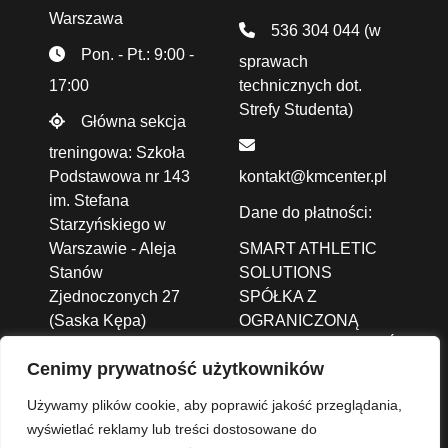
Warszawa
536 304 044
(w
Pon. - Pt.: 9:00 -
sprawach
17:00
technicznych dot.
Strefy Studenta)
Główna sekcja
treningowa: Szkoła
Podstawowa nr 143
kontakt@kmcenter.pl
im. Stefana
Dane do płatności:
Starzyńskiego w
Warszawie - Aleja
SMART ATHLETIC
Stanów
SOLUTIONS
Zjednoczonych 27
SPÓŁKA Z
(Saska Kępa)
OGRANICZONĄ
ODPOWIEDZIALNOŚCIĄ
Cenimy prywatność użytkowników
ALEJA JANA PAWŁA
II 43A /37B,
01-001
Używamy plików cookie, aby poprawić jakość przeglądania,
Warszawa
wyświetlać reklamy lub treści dostosowane do