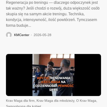
Regeneracja po treningu — dlaczego odpoczynek jest
tak ważny? Jeśli chodzi o rozwój, duża większość osób
skupia się na samym akcie treningu. Technika,
kondycja, intensywność, ilość powtórzeń. Tymczasem
forma buduje...
KMCenter
2026-05-28
Krav Maga dla firm
,
Krav Maga dla młodzieży
,
O Krav Maga
,
Samoobrona dla kobiet