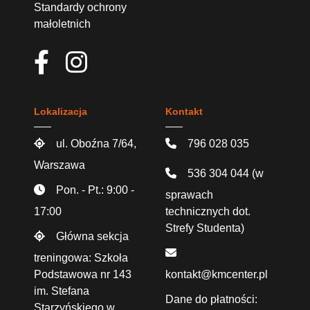
Standardy ochrony
małoletnich
Lokalizacja
Kontakt
ul. Oboźna 7/64,
796 028 035
Warszawa
536 304 044
(w
Pon. - Pt.: 9:00 -
sprawach
17:00
technicznych dot.
Strefy Studenta)
Główna sekcja
treningowa: Szkoła
Podstawowa nr 143
kontakt@kmcenter.pl
im. Stefana
Dane do płatności:
Starzyńskiego w