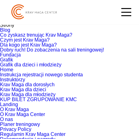
Szukaj:
Aktualnie przeglądasz archiwum witryny
KMCenter
z grudzień
2020.
Strony
Blog
Co zyskasz trenując Krav Maga?
Czym jest Krav Maga?
Dla kogo jest Krav Maga?
Dobry ruch! Do zobaczenia na sali treningowej!
Fundacja
Grafik
Grafik dla dzieci i młodzieży
Home
Instrukcja rejestracji nowego studenta
Instruktorzy
Krav Maga dla dorosłych
Krav Maga dla dzieci
Krav Maga dla młodzieży
KUP BILET ZGRUPOWANIE KMC
Landing
O Krav Maga
O Krav Maga Center
O nas
Planer treningowy
Privacy Policy
Regulamin Krav Maga Center