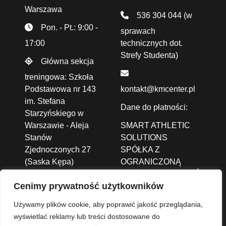
Warszawa
536 304 044
(w
Pon. - Pt.: 9:00 -
sprawach
17:00
technicznych dot.
Strefy Studenta)
Główna sekcja
treningowa: Szkoła
Podstawowa nr 143
kontakt@kmcenter.pl
im. Stefana
Dane do płatności:
Starzyńskiego w
Warszawie - Aleja
SMART ATHLETIC
Stanów
SOLUTIONS
Zjednoczonych 27
SPÓŁKA Z
(Saska Kępa)
OGRANICZONĄ
ODPOWIEDZIALNOŚCIĄ
Cenimy prywatność użytkowników
ALEJA JANA PAWŁA
II 43A /37B,
01-001
Używamy plików cookie, aby poprawić jakość przeglądania,
Warszawa
wyświetlać reklamy lub treści dostosowane do