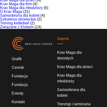
Krav Maga dla dzieci
(4)
Krav Maga dla firm
(4)
Krav Maga dla młodzieży
(6)
O Krav Maga
(31)
Samoobrona dla kobiet
(4)
Szkolenia strzeleckie
(2)
Trening kettlebell
(2)
Związane z Klubem
(14)
Zajęcia
Krav Maga dla
dorosłych
Grafik
Krav Maga dla dzieci
Cennik
Krav Maga dla
Fundacja
młodzieży
Fundacja
Samoobrona dla
Eventy
kobiet
Kontakt
Treningi i seminaria