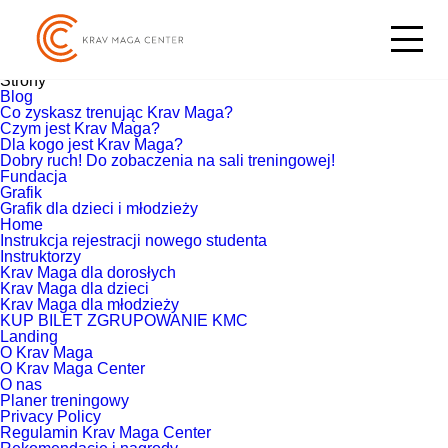
Szukaj:
Aktualnie przeglądasz archiwum witryny
KMCenter
z listopad
2024.
Strony
Blog
Co zyskasz trenując Krav Maga?
Czym jest Krav Maga?
Dla kogo jest Krav Maga?
Dobry ruch! Do zobaczenia na sali treningowej!
Fundacja
Grafik
Grafik dla dzieci i młodzieży
Home
Instrukcja rejestracji nowego studenta
Instruktorzy
Krav Maga dla dorosłych
Krav Maga dla dzieci
Krav Maga dla młodzieży
KUP BILET ZGRUPOWANIE KMC
Landing
O Krav Maga
O Krav Maga Center
O nas
Planer treningowy
Privacy Policy
Regulamin Krav Maga Center