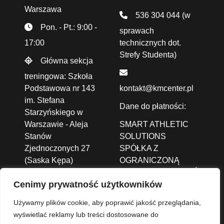
Warszawa
536 304 044
(w
Pon. - Pt.: 9:00 -
sprawach
17:00
technicznych dot.
Strefy Studenta)
Główna sekcja
treningowa: Szkoła
Podstawowa nr 143
kontakt@kmcenter.pl
im. Stefana
Dane do płatności:
Starzyńskiego w
Warszawie - Aleja
SMART ATHLETIC
Stanów
SOLUTIONS
Zjednoczonych 27
SPÓŁKA Z
(Saska Kępa)
OGRANICZONĄ
ODPOWIEDZIALNOŚCIĄ
Cenimy prywatność użytkowników
ALEJA JANA PAWŁA
II 43A /37B,
01-001
Używamy plików cookie, aby poprawić jakość przeglądania,
Warszawa
wyświetlać reklamy lub treści dostosowane do