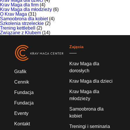
Krav Maga dla dzieci
(4)
Krav Maga dla firm
(4)
Krav Maga dla młodzieży
(6)
O Krav Maga
(31)
Samoobrona dla kobiet
(4)
Szkolenia strzeleckie
(2)
Trening kettlebell
(2)
Związane z Klubem
(14)
Zajęcia
Krav Maga dla
dorosłych
Grafik
Krav Maga dla dzieci
Cennik
Krav Maga dla
Fundacja
młodzieży
Fundacja
Samoobrona dla
Eventy
kobiet
Kontakt
Treningi i seminaria