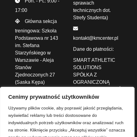
Pon. - Pt.: 9:00 -
sprawach
17:00
technicznych dot.
Strefy Studenta)
Główna sekcja
treningowa: Szkoła
Podstawowa nr 143
kontakt@kmcenter.pl
im. Stefana
Dane do płatności:
Starzyńskiego w
Warszawie - Aleja
SMART ATHLETIC
Stanów
SOLUTIONS
Zjednoczonych 27
SPÓŁKA Z
(Saska Kępa)
OGRANICZONĄ
ODPOWIEDZIALNOŚCIĄ
Cenimy prywatność użytkowników
ALEJA JANA PAWŁA
II 43A /37B,
01-001
Używamy plików cookie, aby poprawić jakość przeglądania,
Warszawa
wyświetlać reklamy lub treści dostosowane do
indywidualnych potrzeb użytkowników oraz analizować ruch
Nr konta: 93 1140
na stronie. Kliknięcie przycisku „Akceptuj wszystkie” oznacza
2004 0000 3702 8273