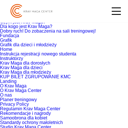
Szukaj:
Strony
Blog
Co zyskasz trenując Krav Maga?
Czym jest Krav Maga?
Dla kogo jest Krav Maga?
Dobry ruch! Do zobaczenia na sali treningowej!
Fundacja
Grafik
Grafik dla dzieci i młodzieży
Home
Instrukcja rejestracji nowego studenta
Instruktorzy
Krav Maga dla dorosłych
Krav Maga dla dzieci
Krav Maga dla młodzieży
KUP BILET ZGRUPOWANIE KMC
Landing
O Krav Maga
O Krav Maga Center
O nas
Planer treningowy
Privacy Policy
Regulamin Krav Maga Center
Rekomendacje i nagrody
Samoobrona dla kobiet
Standardy ochrony małoletnich
Studio Krav Maga Center