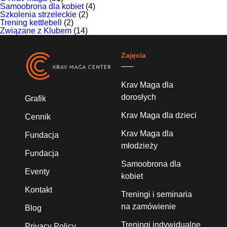
Samoobrona dla kobiet
(4)
Szkolenia strzeleckie
(2)
Trening kettlebell
(2)
Związane z Klubem
(14)
Zajęcia
Krav Maga dla
dorosłych
Grafik
Krav Maga dla dzieci
Cennik
Krav Maga dla
Fundacja
młodzieży
Fundacja
Samoobrona dla
Eventy
kobiet
Kontakt
Treningi i seminaria
na zamówienie
Blog
Treningi indywidualne
Privacy Policy