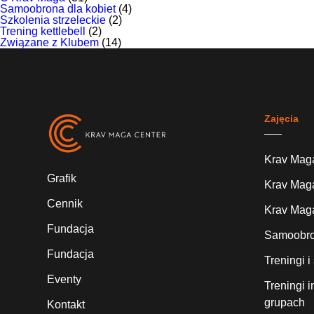
Samoobrona dla kobiet
(4)
Szkolenia strzeleckie
(2)
Trening kettlebell
(2)
Związane z Klubem
(14)
Zajęcia
Krav Maga
Grafik
Krav Maga
Cennik
Krav Maga
Fundacja
Samoobron
Fundacja
Treningi 
Eventy
Treningi 
grupach
Kontakt