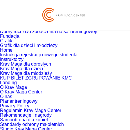
Szukaj:
Strony
Blog
Co zyskasz trenując Krav Maga?
Czym jest Krav Maga?
Dla kogo jest Krav Maga?
Dobry ruch! Do zobaczenia na sali treningowej!
Fundacja
Grafik
Grafik dla dzieci i młodzieży
Home
Instrukcja rejestracji nowego studenta
Instruktorzy
Krav Maga dla dorosłych
Krav Maga dla dzieci
Krav Maga dla młodzieży
KUP BILET ZGRUPOWANIE KMC
Landing
O Krav Maga
O Krav Maga Center
O nas
Planer treningowy
Privacy Policy
Regulamin Krav Maga Center
Rekomendacje i nagrody
Samoobrona dla kobiet
Standardy ochrony małoletnich
Studio Krav Maga Center