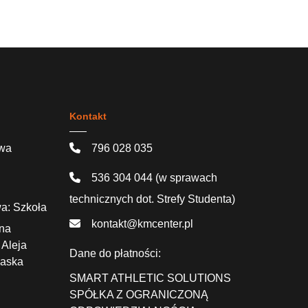
Kontakt
awa
796 028 035
536 304 044
(w sprawach
technicznych dot. Strefy Studenta)
a: Szkoła
kontakt@kmcenter.pl
ana
 Aleja
Dane do płatności:
Saska
SMART ATHLETIC SOLUTIONS
SPÓŁKA Z OGRANICZONĄ