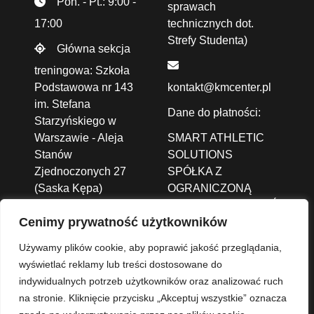
Pon. - Pt.: 9:00 -
sprawach
17:00
technicznych dot.
Strefy Studenta)
Główna sekcja
treningowa: Szkoła
Podstawowa nr 143
kontakt@kmcenter.pl
im. Stefana
Dane do płatności:
Starzyńskiego w
Warszawie - Aleja
SMART ATHLETIC
Stanów
SOLUTIONS
Zjednoczonych 27
SPÓŁKA Z
(Saska Kępa)
OGRANICZONĄ
ODPOWIEDZIALNOŚCIĄ
Cenimy prywatność użytkowników
ALEJA JANA PAWŁA
II 43A /37B,
01-001
Używamy plików cookie, aby poprawić jakość przeglądania,
Warszawa
wyświetlać reklamy lub treści dostosowane do
indywidualnych potrzeb użytkowników oraz analizować ruch
Nr konta: 93 1140
na stronie. Kliknięcie przycisku „Akceptuj wszystkie” oznacza
2004 0000 3702 8273