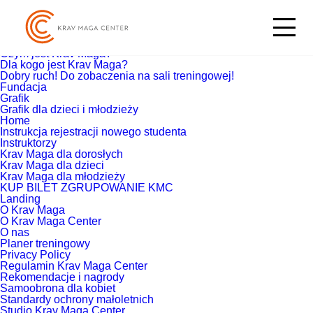
Szukaj:
Strony
Blog
Co zyskasz trenując Krav Maga?
Czym jest Krav Maga?
Dla kogo jest Krav Maga?
Dobry ruch! Do zobaczenia na sali treningowej!
Fundacja
Grafik
Grafik dla dzieci i młodzieży
Home
Instrukcja rejestracji nowego studenta
Instruktorzy
Krav Maga dla dorosłych
Krav Maga dla dzieci
Krav Maga dla młodzieży
KUP BILET ZGRUPOWANIE KMC
Landing
O Krav Maga
O Krav Maga Center
O nas
Planer treningowy
Privacy Policy
Regulamin Krav Maga Center
Rekomendacje i nagrody
Samoobrona dla kobiet
Standardy ochrony małoletnich
Studio Krav Maga Center