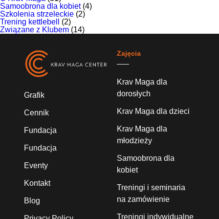
Samoobrona dla kobiet
(4)
Szkolenia strzeleckie
(2)
Trening kettlebell
(2)
Związane z Klubem
(14)
Zajęcia
Krav Maga dla
dorosłych
Grafik
Krav Maga dla dzieci
Cennik
Krav Maga dla
Fundacja
młodzieży
Fundacja
Samoobrona dla
Eventy
kobiet
Kontakt
Treningi i seminaria
na zamówienie
Blog
Treningi indywidualne
Privacy Policy