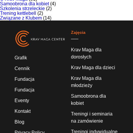
Samoobrona dla kobiet
(4)
Szkolenia strzeleckie
(2)
Trening kettlebell
(2)
Związane z Klubem
(14)
Zajęcia
Krav Maga dla
dorosłych
Grafik
Krav Maga dla dzieci
Cennik
Krav Maga dla
Fundacja
młodzieży
Fundacja
Samoobrona dla
Eventy
kobiet
Kontakt
Treningi i seminaria
na zamówienie
Blog
Treningi indywidualne
Privacy Policy