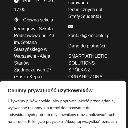
Pon. - Pt.: 9:00 -
sprawach
17:00
technicznych dot.
Strefy Studenta)
Główna sekcja
treningowa: Szkoła
Podstawowa nr 143
kontakt@kmcenter.pl
im. Stefana
Dane do płatności:
Starzyńskiego w
Warszawie - Aleja
SMART ATHLETIC
Stanów
SOLUTIONS
Zjednoczonych 27
SPÓŁKA Z
(Saska Kępa)
OGRANICZONĄ
ODPOWIEDZIALNOŚCIĄ
Cenimy prywatność użytkowników
ALEJA JANA PAWŁA
II 43A /37B,
01-001
Używamy plików cookie, aby poprawić jakość przeglądania,
Warszawa
wyświetlać reklamy lub treści dostosowane do
indywidualnych potrzeb użytkowników oraz analizować ruch
Nr konta: 93 1140
na stronie. Kliknięcie przycisku „Akceptuj wszystkie” oznacza
2004 0000 3702 8273