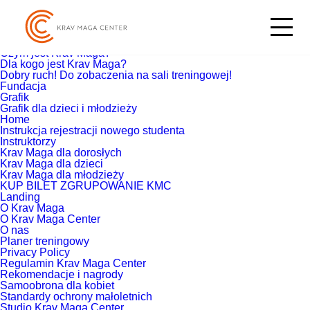
Szukaj:
Strony
Blog
Co zyskasz trenując Krav Maga?
Czym jest Krav Maga?
Dla kogo jest Krav Maga?
Dobry ruch! Do zobaczenia na sali treningowej!
Fundacja
Grafik
Grafik dla dzieci i młodzieży
Home
Instrukcja rejestracji nowego studenta
Instruktorzy
Krav Maga dla dorosłych
Krav Maga dla dzieci
Krav Maga dla młodzieży
KUP BILET ZGRUPOWANIE KMC
Landing
O Krav Maga
O Krav Maga Center
O nas
Planer treningowy
Privacy Policy
Regulamin Krav Maga Center
Rekomendacje i nagrody
Samoobrona dla kobiet
Standardy ochrony małoletnich
Studio Krav Maga Center