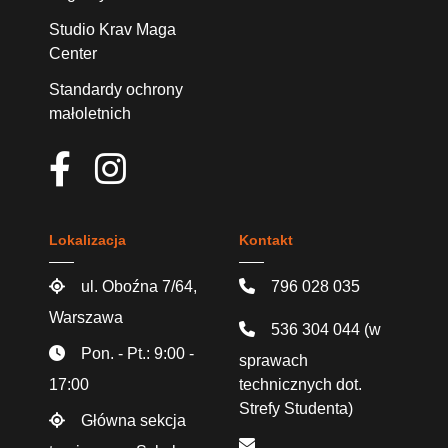
Studio Krav Maga
Center
Standardy ochrony
małoletnich
Lokalizacja
Kontakt
ul. Oboźna 7/64,
796 028 035
Warszawa
536 304 044
(w
Pon. - Pt.: 9:00 -
sprawach
17:00
technicznych dot.
Strefy Studenta)
Główna sekcja