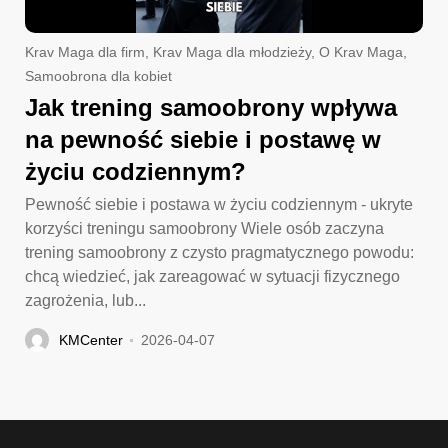
Krav Maga dla firm
,
Krav Maga dla młodzieży
,
O Krav Maga
,
Samoobrona dla kobiet
Jak trening samoobrony wpływa
na pewność siebie i postawę w
życiu codziennym?
Pewność siebie i postawa w życiu codziennym - ukryte
korzyści treningu samoobrony Wiele osób zaczyna
trening samoobrony z czysto pragmatycznego powodu:
chcą wiedzieć, jak zareagować w sytuacji fizycznego
zagrożenia, lub...
KMCenter
2026-04-07