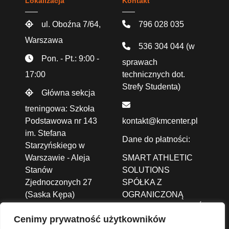
Lokalizacja
Kontakt
ul. Oboźna 7/64,
796 028 035
Warszawa
536 304 044
(w
Pon. - Pt.: 9:00 -
sprawach
17:00
technicznych dot.
Strefy Studenta)
Główna sekcja
treningowa: Szkoła
Podstawowa nr 143
kontakt@kmcenter.pl
im. Stefana
Dane do płatności:
Starzyńskiego w
Warszawie - Aleja
SMART ATHLETIC
Stanów
SOLUTIONS
Zjednoczonych 27
SPÓŁKA Z
(Saska Kępa)
OGRANICZONĄ
ODPOWIEDZIALNOŚCIĄ
Cenimy prywatność użytkowników
ALEJA JANA PAWŁA