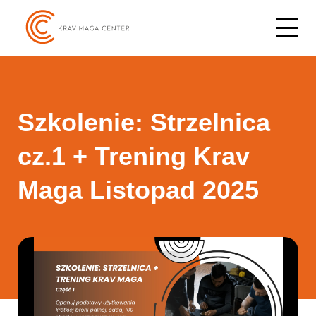
Szkolenie: Strzelnica
cz.1 + Trening Krav
Maga Listopad 2025