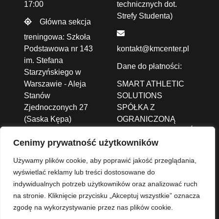
17:00
technicznych dot.
Strefy Studenta)
Główna sekcja
treningowa: Szkoła
Podstawowa nr 143
kontakt@kmcenter.pl
im. Stefana
Dane do płatności:
Starzyńskiego w
Warszawie - Aleja
SMART ATHLETIC
Stanów
SOLUTIONS
Zjednoczonych 27
SPÓŁKA Z
(Saska Kępa)
OGRANICZONĄ
ODPOWIEDZIALNOŚCIĄ
Cenimy prywatność użytkowników
ALEJA JANA PAWŁA
II 43A /37B,
01-001
Używamy plików cookie, aby poprawić jakość przeglądania,
Warszawa
wyświetlać reklamy lub treści dostosowane do
indywidualnych potrzeb użytkowników oraz analizować ruch
Nr konta: 93 1140
na stronie. Kliknięcie przycisku „Akceptuj wszystkie” oznacza
2004 0000 3702 8273
zgodę na wykorzystywanie przez nas plików cookie.
9960