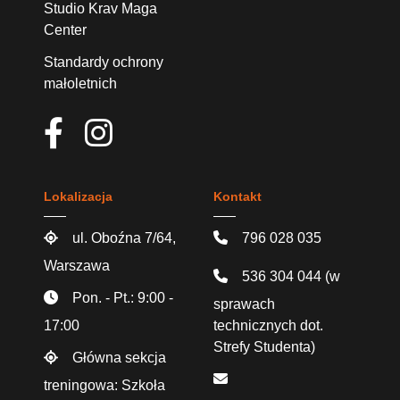
Studio Krav Maga
Center
Standardy ochrony
małoletnich
Lokalizacja
Kontakt
ul. Oboźna 7/64,
796 028 035
Warszawa
536 304 044
(w
Pon. - Pt.: 9:00 -
sprawach
17:00
technicznych dot.
Strefy Studenta)
Główna sekcja
treningowa: Szkoła