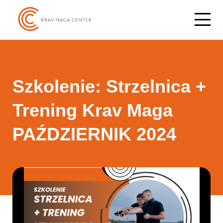
Szkolenie: Strzelnica +
Trening Krav Maga
PAŹDZIERNIK 2024