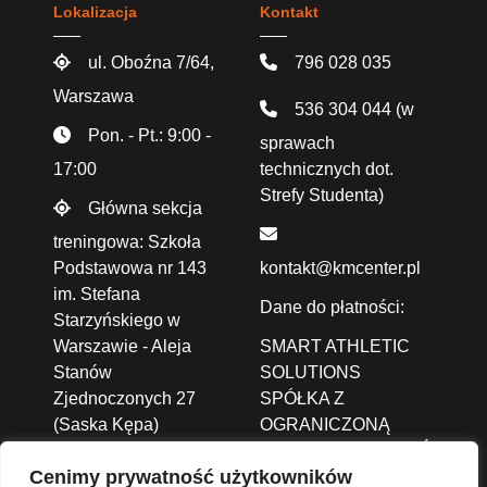
Lokalizacja
Kontakt
ul. Oboźna 7/64,
796 028 035
Warszawa
536 304 044
(w
Pon. - Pt.: 9:00 -
sprawach
17:00
technicznych dot.
Strefy Studenta)
Główna sekcja
treningowa: Szkoła
Podstawowa nr 143
kontakt@kmcenter.pl
im. Stefana
Dane do płatności:
Starzyńskiego w
Warszawie - Aleja
SMART ATHLETIC
Stanów
SOLUTIONS
Zjednoczonych 27
SPÓŁKA Z
(Saska Kępa)
OGRANICZONĄ
ODPOWIEDZIALNOŚCIĄ
Cenimy prywatność użytkowników