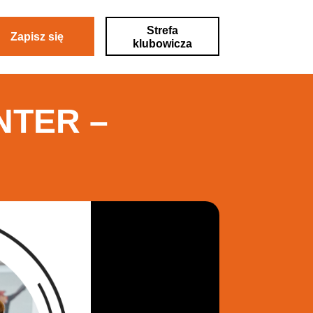
Strefa
Zapisz się
klubowicza
NTER –