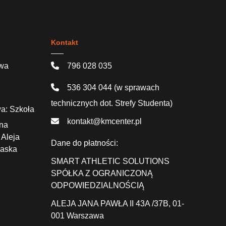
Kontakt
awa
796 028 035
536 304 044
(w sprawach
technicznych dot. Strefy Studenta)
a: Szkoła
kontakt@kmcenter.pl
ana
 Aleja
Dane do płatności:
Saska
SMART ATHLETIC SOLUTIONS
SPÓŁKA Z OGRANICZONĄ
ODPOWIEDZIALNOŚCIĄ
ALEJA JANA PAWŁA II 43A /37B,
01-
001 Warszawa