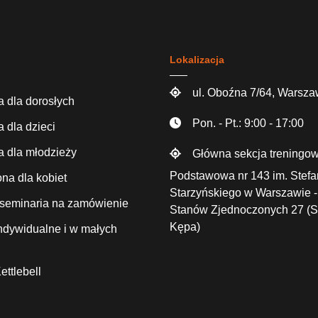
Lokalizacja
ul. Oboźna 7/64, Warsz
 dla dorosłych
Pon. - Pt.: 9:00 - 17:00
 dla dzieci
 dla młodzieży
Główna sekcja treningow
Podstawowa nr 143 im. Stef
a dla kobiet
Starzyńskiego w Warszawie -
i seminaria na zamówienie
Stanów Zjednoczonych 27 (
Kępa)
indywidualne i w małych
ettlebell