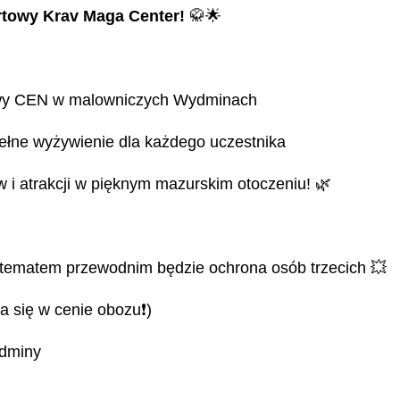
towy Krav Maga Center!
🥋🌟
wy CEN w malowniczych Wydminach
ełne wyżywienie dla każdego uczestnika
w i atrakcji w pięknym mazurskim otoczeniu! 🌿
, tematem przewodnim będzie ochrona osób trzecich 💥
nia się w cenie obozu❗️)
ydminy