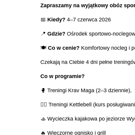
Zapraszamy na wyjątkowy obóz spor
📅
Kiedy?
4–7 czerwca 2026
📍
Gdzie?
Ośrodek sportowo-noclego
🍽️
Co w cenie?
Komfortowy nocleg i p
Czekają na Ciebie 4 dni pełne treningó
Co w programie?
🥊 Treningi Krav Maga (2–3 dziennie)
🏋️‍♂️ Treningi Kettlebell (kurs posługiwa
🚣 Wycieczka kajakowa po jeziorze W
🔥 Wieczorne ognisko i grill