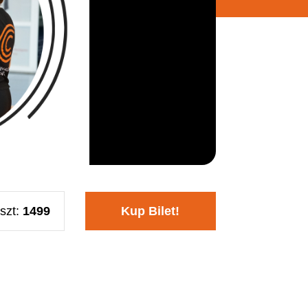
szt:
1499
Kup Bilet!