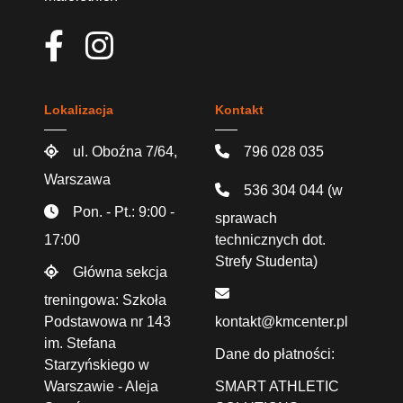
Lokalizacja
Kontakt
ul. Oboźna 7/64,
796 028 035
Warszawa
536 304 044
(w
Pon. - Pt.: 9:00 -
sprawach
17:00
technicznych dot.
Strefy Studenta)
Główna sekcja
treningowa: Szkoła
Podstawowa nr 143
kontakt@kmcenter.pl
im. Stefana
Dane do płatności:
Starzyńskiego w
Warszawie - Aleja
SMART ATHLETIC