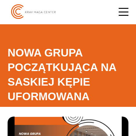
NOWA GRUPA
POCZĄTKUJĄCA NA
SASKIEJ KĘPIE
UFORMOWANA