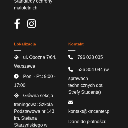
Standardy ochrony
małoletnich
Lokalizacja
Kontakt
ul. Oboźna 7/64,
796 028 035
Warszawa
536 304 044
(w
Pon. - Pt.: 9:00 -
sprawach
17:00
technicznych dot.
Strefy Studenta)
Główna sekcja
treningowa: Szkoła
Podstawowa nr 143
kontakt@kmcenter.pl
im. Stefana
Dane do płatności:
Starzyńskiego w