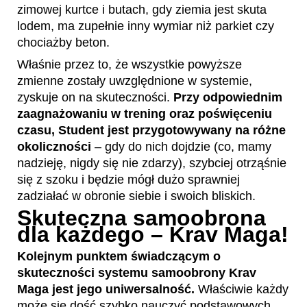
zimowej kurtce i butach, gdy ziemia jest skuta
lodem, ma zupełnie inny wymiar niż parkiet czy
chociażby beton.
Właśnie przez to, że wszystkie powyższe
zmienne zostały uwzględnione w systemie,
zyskuje on na skuteczności.
Przy odpowiednim
zaagnażowaniu w trening oraz poświęceniu
czasu, Student jest przygotowywany na różne
okoliczności
– gdy do nich dojdzie (co, mamy
nadzieję, nigdy się nie zdarzy), szybciej otrząśnie
się z szoku i będzie mógł dużo sprawniej
zadziałać w obronie siebie i swoich bliskich.
Skuteczna samoobrona
dla każdego – Krav Maga!
Kolejnym punktem świadczącym o
skuteczności systemu samoobrony Krav
Maga jest jego uniwersalność.
Właściwie każdy
może się dość szybko nauczyć podstawowych