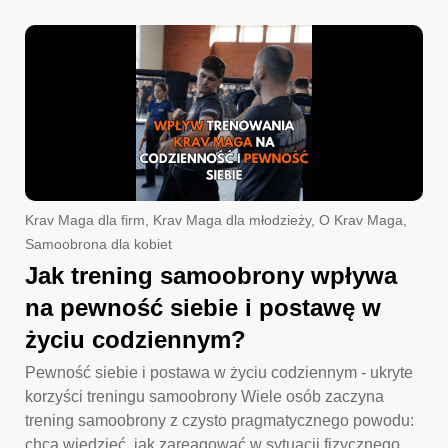
Krav Maga dla firm
,
Krav Maga dla młodzieży
,
O Krav Maga
,
Samoobrona dla kobiet
Jak trening samoobrony wpływa
na pewność siebie i postawę w
życiu codziennym?
Pewność siebie i postawa w życiu codziennym - ukryte
korzyści treningu samoobrony Wiele osób zaczyna
trening samoobrony z czysto pragmatycznego powodu:
chcą wiedzieć, jak zareagować w sytuacji fizycznego