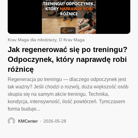
Krav Maga dla młodzieży
,
O Krav Maga
Jak regenerować się po treningu?
Odpoczynek, który naprawdę robi
różnicę
Regeneracja po treningu — dlaczego odpoczynek jest
tak ważny? Jeśli chodzi o rozwój, duża większość osób
skupia się na samym akcie treningu. Technika,
kondycja, intensywność, ilość powtórzeń. Tymczasem
forma buduje...
KMCenter
2026-05-28