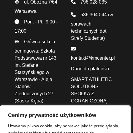
ul. Oboźna 7/64,
796 028 035
Warszawa
536 304 044
(w
Pon. - Pt.: 9:00 -
sprawach
17:00
technicznych dot.
Strefy Studenta)
Główna sekcja
treningowa: Szkoła
Podstawowa nr 143
kontakt@kmcenter.pl
im. Stefana
Dane do płatności:
Starzyńskiego w
Warszawie - Aleja
SMART ATHLETIC
Stanów
SOLUTIONS
Zjednoczonych 27
SPÓŁKA Z
(Saska Kępa)
OGRANICZONĄ
ODPOWIEDZIALNOŚCIĄ
Cenimy prywatność użytkowników
ALEJA JANA PAWŁA
II 43A /37B,
01-001
Używamy plików cookie, aby poprawić jakość przeglądania,
Warszawa