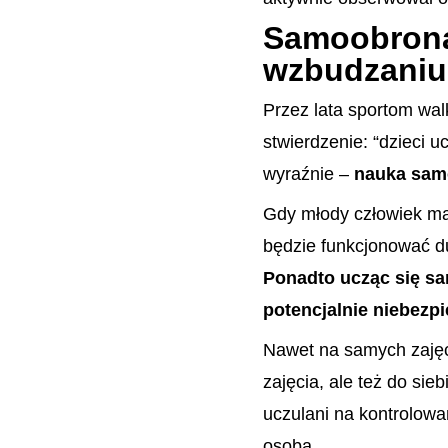
Samoobrona 
wzbudzaniu 
Przez lata sportom wal
stwierdzenie: “dzieci u
wyraźnie –
nauka samo
Gdy młody człowiek ma
będzie funkcjonować du
Ponadto ucząc się sam
potencjalnie niebezpi
Nawet na samych zajęci
zajęcia, ale też do si
uczulani na kontrolowa
osobą.