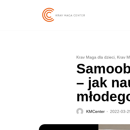
Krav Maga dla dzieci
,
Krav M
Samoobr
– jak n
młodego
KMCenter
2022-03-2