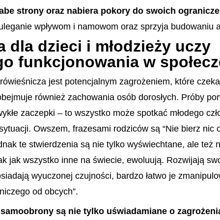
 słabe strony oraz nabiera pokory do swoich ogranicze
euleganie wpływom i namowom oraz sprzyja budowaniu a
dla dzieci i młodzieży uczy
go funkcjonowania w społecz
 rówieśnicza jest potencjalnym zagrożeniem, które czeka
 obejmuje również zachowania osób dorosłych. Próby por
ykłe zaczepki – to wszystko może spotkać młodego czło
sytuacji. Owszem, frazesami rodziców są “Nie bierz nic 
dnak te stwierdzenia są nie tylko wyświechtane, ale też 
k jak wszystko inne na świecie, ewoluują. Rozwijają sw
osiadają wyuczonej czujności, bardzo łatwo je zmanipul
niczego od obcych”.
 samoobrony są nie tylko uświadamiane o zagrożeniac