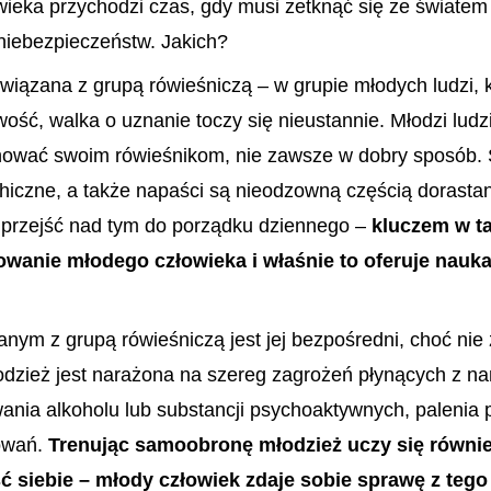
ieka przychodzi czas, gdy musi zetknąć się ze świate
 niebezpieczeństw. Jakich?
wiązana z grupą rówieśniczą – w grupie młodych ludzi, kt
ość, walka o uznanie toczy się nieustannie. Młodzi ludz
ować swoim rówieśnikom, nie zawsze w dobry sposób. S
chiczne, a także napaści są nieodzowną częścią dorastan
 przejść nad tym do porządku dziennego –
kluczem w ta
wanie młodego człowieka i właśnie to oferuje nauk
ym z grupą rówieśniczą jest jej bezpośredni, choć nie 
odzież jest narażona na szereg zagrożeń płynących z n
ania alkoholu lub substancji psychoaktywnych, palenia 
owań.
Trenując samoobronę młodzież uczy się równie
 siebie – młody człowiek zdaje sobie sprawę z tego