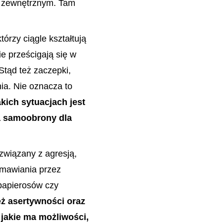
m zewnętrznym. Tam
órzy ciągle kształtują
ie prześcigają się w
tąd też zaczepki,
ia. Nie oznacza to
kich sytuacjach jest
a samoobrony dla
związany z agresją,
amawiania przez
papierosów czy
ż asertywności oraz
 jakie ma możliwości,