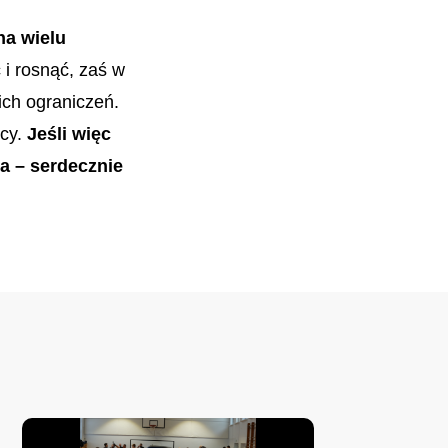
na wielu
i rosnąć, zaś w
ch ograniczeń.
icy.
Jeśli więc
a – serdecznie