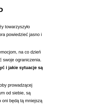
o
ży towarzyszyło
ora powiedzieć jasno i
emocjom, na co dzień
ć swoje ograniczenia.
ć i jakie sytuacje są
soby prowadzącej
ym od siebie, są
o oni będą tą mniejszą