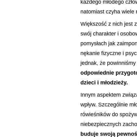
każdego młodego człow
natomiast czyha wiele
Większość z nich jest z
swój charakter i osobow
pomysłach jak zaimpon
nękanie fizyczne i psy
jednak, że powinniśmy
odpowiednie przygoto
dzieci i młodzieży.
Innym aspektem związan
wpływ. Szczególnie mł
rówieśników do spożyw
niebezpiecznych zach
buduje swoją pewność