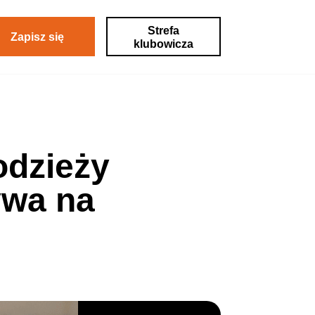
Strefa
Zapisz się
klubowicza
odzieży
ywa na