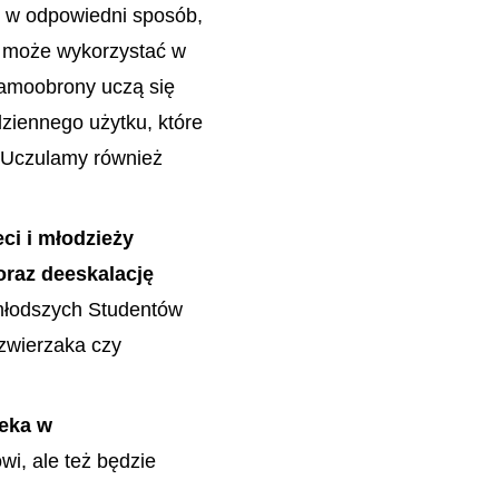
w odpowiedni sposób,
j może wykorzystać w
 samoobrony uczą się
dziennego użytku, które
. Uczulamy również
ci i młodzieży
oraz deeskalację
młodszych Studentów
 zwierzaka czy
ieka w
i, ale też będzie