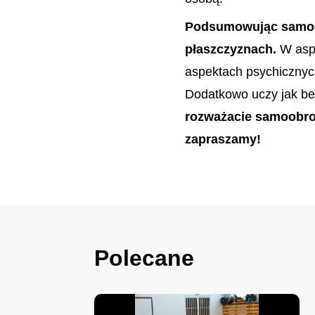
Podsumowując samoobr
płaszczyznach.
W aspe
aspektach psychicznyc
Dodatkowo uczy jak bez
rozważacie samoobro
zapraszamy!
Polecane