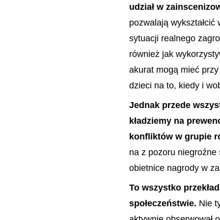
udział w zainscenizo
pozwalają wykształcić
sytuacji realnego zagr
również jak wykorzysty
akurat mogą mieć przy 
dzieci na to, kiedy i 
Jednak przede wszyst
kładziemy na prewencj
konfliktów w grupie r
na z pozoru niegroźne 
obietnice nagrody w z
To wszystko przekład
społeczeństwie.
Nie t
aktywnie obserwował ot