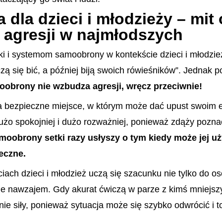
dla dzieci i młodzieży – mit 
agresji w najmłodszych
ki i systemom samoobrony w kontekście dzieci i młodzie
czą się bić, a później biją swoich rówieśników”. Jednak p
obrony nie wzbudza agresji, wręcz przeciwnie!
 bezpieczne miejsce, w którym może dać upust swoim 
żo spokojniej i dużo rozważniej, ponieważ zdąży pozna
oobrony setki razy usłyszy o tym kiedy może jej uży
eczne.
ach dzieci i młodzież uczą się szacunku nie tylko do o
ebie nawzajem. Gdy akurat ćwiczą w parze z kimś mniejsz
nie siły, ponieważ sytuacja może się szybko odwrócić i t