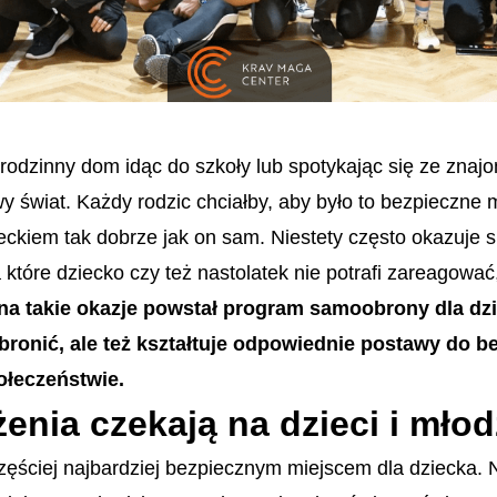
odzinny dom idąc do szkoły lub spotykając się ze znajo
y świat. Każdy rodzic chciałby, aby było to bezpieczne m
ieckiem tak dobrze jak on sam. Niestety często okazuje s
 które dziecko czy też nastolatek nie potrafi zareagować,
na takie okazje powstał program samoobrony dla dzie
ę bronić, ale też kształtuje odpowiednie postawy do 
ołeczeństwie.
żenia czekają na dzieci i młod
zęściej najbardziej bezpiecznym miejscem dla dziecka. N