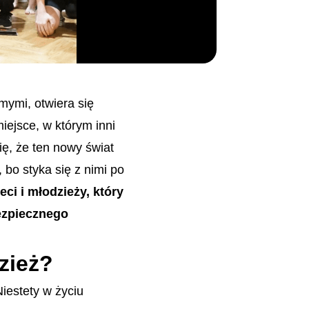
mymi, otwiera się
iejsce, w którym inni
ię, że ten nowy świat
 bo styka się z nimi po
ci i młodzieży, który
bezpiecznego
zież?
iestety w życiu