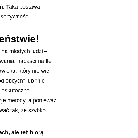
ń.
Taka postawa
sertywności.
eństwie!
 na młodych ludzi –
wania, napaści na tle
wieka, który nie wie
od obcych” lub “nie
nieskuteczne.
oje metody, a ponieważ
ować tak, że szybko
h, ale też biorą