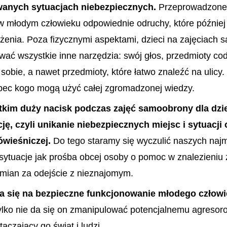
wanych sytuacjach niebezpiecznych.
Przeprowadzone 
 w młodym człowieku odpowiednie odruchy, które późnie
ożenia. Poza fizycznymi aspektami, dzieci na zajęciach
wać wszystkie inne narzędzia: swój głos, przedmioty co
sobie, a nawet przedmioty, które łatwo znaleźć na ulicy
wobec kogo mogą użyć całej zgromadzonej wiedzy.
kim duży nacisk podczas zajęć samoobrony dla dzie
ę, czyli unikanie niebezpiecznych miejsc i sytuacji 
ówieśniczej.
Do tego staramy się wyczulić naszych naj
sytuacje jak prośba obcej osoby o pomoc w znalezieniu
amian za odejście z nieznajomym.
a się na bezpieczne funkcjonowanie młodego człow
ylko nie da się on zmanipulować potencjalnemu agresorow
aczający go świat i ludzi.