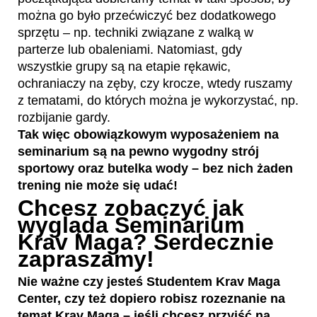
można go było przećwiczyć bez dodatkowego
sprzętu – np. techniki związane z walką w
parterze lub obaleniami. Natomiast, gdy
wszystkie grupy są na etapie rękawic,
ochraniaczy na zęby, czy krocze, wtedy ruszamy
z tematami, do których można je wykorzystać, np.
rozbijanie gardy.
Tak więc obowiązkowym wyposażeniem na
seminarium są na pewno wygodny strój
sportowy oraz butelka wody – bez nich żaden
trening nie może się udać!
Chcesz zobaczyć jak
wygląda Seminarium
Krav Maga? Serdecznie
zapraszamy!
Nie ważne czy jesteś Studentem Krav Maga
Center, czy też dopiero robisz rozeznanie na
temat Krav Maga – jeśli chcesz przyjść na