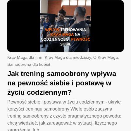
Krav Maga dla firm
,
Krav Maga dla młodzieży
,
O Krav Maga
,
Samoobrona dla kobiet
Jak trening samoobrony wpływa
na pewność siebie i postawę w
życiu codziennym?
Pewność siebie i postawa w życiu codziennym - ukryte
korzyści treningu samoobrony Wiele osób zaczyna
trening samoobrony z czysto pragmatycznego powodu:
chcą wiedzieć, jak zareagować w sytuacji fizycznego
zagrożenia, lub...