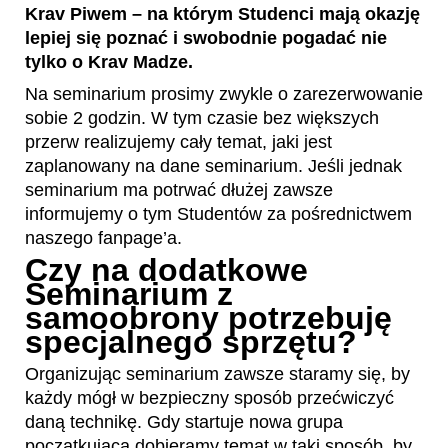
Krav Piwem – na którym Studenci mają okazję
lepiej się poznać i swobodnie pogadać nie
tylko o Krav Madze.
Na seminarium prosimy zwykle o zarezerwowanie
sobie 2 godzin. W tym czasie bez większych
przerw realizujemy cały temat, jaki jest
zaplanowany na dane seminarium. Jeśli jednak
seminarium ma potrwać dłużej zawsze
informujemy o tym Studentów za pośrednictwem
naszego fanpage’a.
Czy na dodatkowe
Seminarium z
samoobrony potrzebuję
specjalnego sprzętu?
Organizując seminarium zawsze staramy się, by
każdy mógł w bezpieczny sposób przećwiczyć
daną technikę. Gdy startuje nowa grupa
początkująca dobieramy temat w taki sposób, by