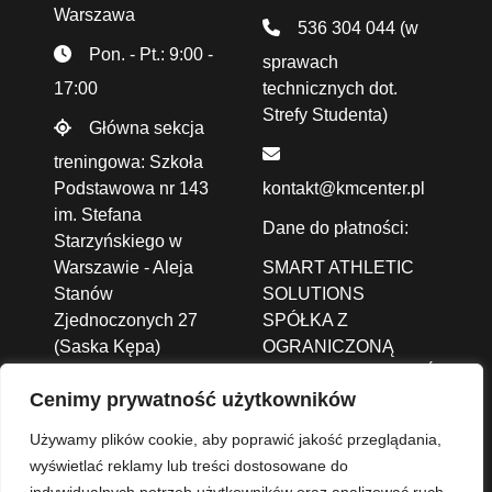
Warszawa
536 304 044
(w
Pon. - Pt.: 9:00 -
sprawach
17:00
technicznych dot.
Strefy Studenta)
Główna sekcja
treningowa: Szkoła
Podstawowa nr 143
kontakt@kmcenter.pl
im. Stefana
Dane do płatności:
Starzyńskiego w
Warszawie - Aleja
SMART ATHLETIC
Stanów
SOLUTIONS
Zjednoczonych 27
SPÓŁKA Z
(Saska Kępa)
OGRANICZONĄ
ODPOWIEDZIALNOŚCIĄ
Cenimy prywatność użytkowników
ALEJA JANA PAWŁA
II 43A /37B,
01-001
Używamy plików cookie, aby poprawić jakość przeglądania,
Warszawa
wyświetlać reklamy lub treści dostosowane do