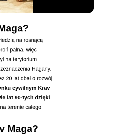
 Maga?
wiedzią na rosnącą
broń palna, więc
ył na terytorium
przeznaczenia Hagany,
ez 20 lat dbał o rozwój
ynku cywilnym Krav
e lat 90-tych dzięki
 na terenie całego
av Maga?