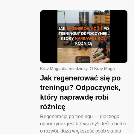
Krav Maga dla młodzieży
,
O Krav Maga
Jak regenerować się po
treningu? Odpoczynek,
który naprawdę robi
różnicę
Regeneracja po treningu — dlaczego
odpoczynek jest tak ważny? Jeśli chodzi
o rozwój, duża większość osób skupia