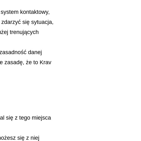
o system kontaktowy,
zdarzyć się sytuacja,
użej trenujących
ć zasadność danej
ie zasadę, że to Krav
al się z tego miejsca
ożesz się z niej