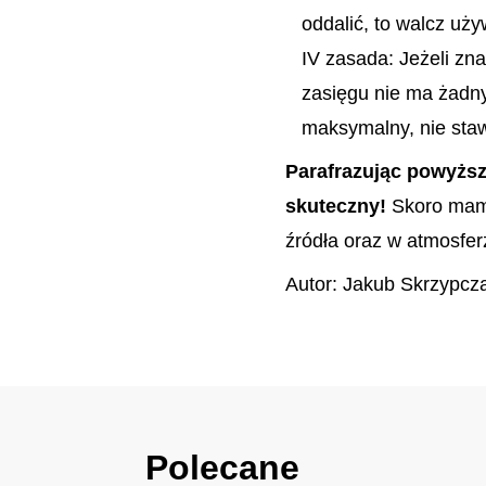
oddalić, to walcz uż
IV zasada: Jeżeli zna
zasięgu nie ma żadny
maksymalny, nie staw
Parafrazując powyższ
skuteczny!
Skoro mamy
źródła oraz w atmosfe
Autor: Jakub Skrzypcz
Polecane