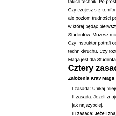
takich technik. Po pros
Czy czujesz się komfor
ale poziom trudności p
w której będąc pierwsz
Studentów. Możesz mieć
Czy instruktor potrafi 
techniki/ruchu. Czy ro
Maga jest dla Studenta
Cztery zas
Założenia Krav Maga 
I zasada: Unikaj miej
II zasada: Jeżeli zna
jak najszybciej.
III zasada: Jeżeli zn