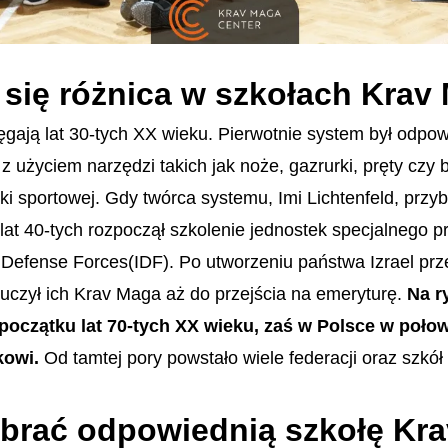
 się różnica w szkołach Krav
gają lat 30-tych XX wieku. Pierwotnie system był odpo
 z użyciem narzędzi takich jak noże, gazrurki, pręty czy 
ki sportowej. Gdy twórca systemu, Imi Lichtenfeld, przyb
lat 40-tych rozpoczął szkolenie jednostek specjalnego 
li Defense Forces(IDF). Po utworzeniu państwa Izrael prz
z uczył ich Krav Maga aż do przejścia na emeryturę.
Na r
początku lat 70-tych XX wieku, zaś w Polsce w połowi
owi.
Od tamtej pory powstało wiele federacji oraz szkół
ybrać odpowiednią szkołę Kr