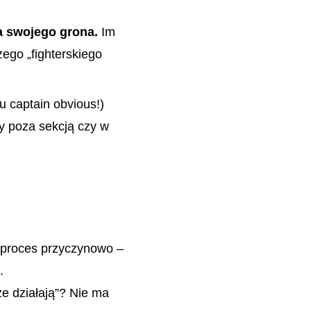
a swojego grona.
Im
ego „fighterskiego
 captain obvious!)
y poza sekcją czy w
:
z proces przyczynowo –
.
ze działają”? Nie ma