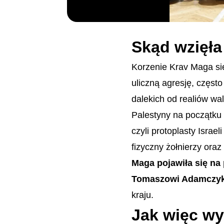
Skąd wzięła
Korzenie Krav Maga się
uliczną agresję, często
dalekich od realiów wal
Palestyny na początku 
czyli protoplasty Israe
fizyczny żołnierzy ora
Maga pojawiła się na 
Tomaszowi Adamczyk
kraju.
Jak więc w