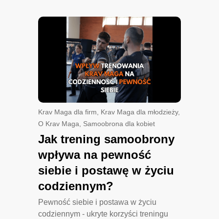
Krav Maga dla firm
,
Krav Maga dla młodzieży
,
O Krav Maga
,
Samoobrona dla kobiet
Jak trening samoobrony
wpływa na pewność
siebie i postawę w życiu
codziennym?
Pewność siebie i postawa w życiu
codziennym - ukryte korzyści treningu