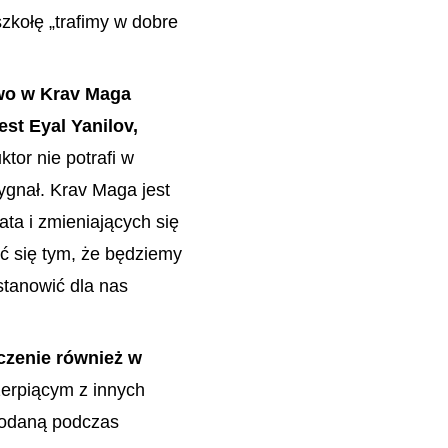
zkołę „trafimy w dobre
wo w Krav Maga
est Eyal Yanilov,
uktor nie potrafi w
ygnał. Krav Maga jest
ta i zmieniających się
ć się tym, że będziemy
stanowić dla nas
czenie również w
erpiącym z innych
dodaną podczas