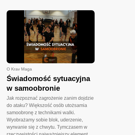
O Krav Maga
Świadomość sytuacyjna
w samoobronie
Jak rozpoznać zagrożenie zanim dojdzie
do ataku? Większość osób utożsamia
samoobronę z technikami walki.
Wyobrażamy sobie blok, uderzenie,
wyrwanie się z chwytu. Tymczasem w
rzeczywistości najważniejszy element