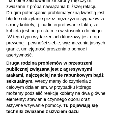
namolne zachowanie ze strony mężczyzn,
związane z próbą nawiązania bliższej relacji.
Drugim potencjalnie problematyczną kwestią jest
błędne odczytanie przez mężczyznę sygnałów ze
strony kobiety, tj. nadinterpretowanie faktu, że
kobieta jest po prostu miła w stosunku do niego.
W tego typu wydarzeniach kluczowy jest etap
prewencji: pewności siebie, wyznaczenia jasnych
granic, umiejętność proszenia o pomoc i
asertywność.
Druga rodzina problemów w przestrzeni
publicznej związana jest z agresywnymi
atakami, najczęściej na tle rabunkowym bądź
seksualnym.
Wtedy mamy do czynienia z
celowym działaniem, w przypadku którego
możemy podzielić reakcję kobiety na dwa główne
elementy: stawianie czynnego oporu oraz
aktywne wzywanie pomocy.
Tu pojawiają się
techniki związane z użyciem gazu