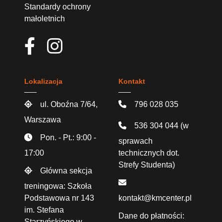
Standardy ochrony
małoletnich
Lokalizacja
Kontakt
ul. Oboźna 7/64,
796 028 035
Warszawa
536 304 044
(w
Pon. - Pt.: 9:00 -
sprawach
17:00
technicznych dot.
Strefy Studenta)
Główna sekcja
treningowa: Szkoła
Podstawowa nr 143
kontakt@kmcenter.pl
im. Stefana
Dane do płatności:
Starzyńskiego w