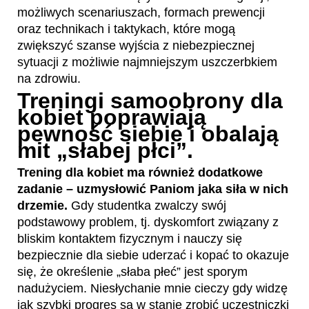
możliwych scenariuszach, formach prewencji
oraz technikach i taktykach, które mogą
zwiększyć szanse wyjścia z niebezpiecznej
sytuacji z możliwie najmniejszym uszczerbkiem
na zdrowiu.
Treningi samoobrony dla
kobiet poprawiają
pewność siebie i obalają
mit „słabej płci”.
Trening dla kobiet ma również dodatkowe
zadanie – uzmysłowić Paniom jaka siła w nich
drzemie.
Gdy studentka zwalczy swój
podstawowy problem, tj. dyskomfort związany z
bliskim kontaktem fizycznym i nauczy się
bezpiecznie dla siebie uderzać i kopać to okazuje
się, że określenie „słaba płeć” jest sporym
nadużyciem. Niesłychanie mnie cieczy gdy widzę
jak szybki progres są w stanie zrobić uczestniczki