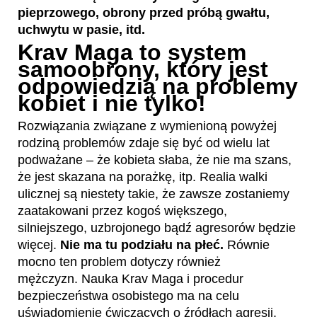
pieprzowego, obrony przed próbą gwałtu,
uchwytu w pasie, itd.
Krav Maga to system
samoobrony, który jest
odpowiedzią na problemy
kobiet i nie tylko!
Rozwiązania związane z wymienioną powyżej
rodziną problemów zdaje się być od wielu lat
podważane – że kobieta słaba, że nie ma szans,
że jest skazana na porażkę, itp. Realia walki
ulicznej są niestety takie, że zawsze zostaniemy
zaatakowani przez kogoś większego,
silniejszego, uzbrojonego bądź agresorów będzie
więcej.
Nie ma tu podziału na płeć.
Równie
mocno ten problem dotyczy również
mężczyzn. Nauka Krav Maga i procedur
bezpieczeństwa osobistego ma na celu
uświadomienie ćwiczących o źródłach agresji,